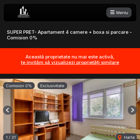
Meniu
SUPER PRET- Apartament 4 camere + boxa si parcare -
Comision 0%
Această proprietate nu mai este activă,
te invităm să vizualizezi proprietăți similare
Comision 0%
Exclusivitate
Previous
Nex
1
/
21
Harta