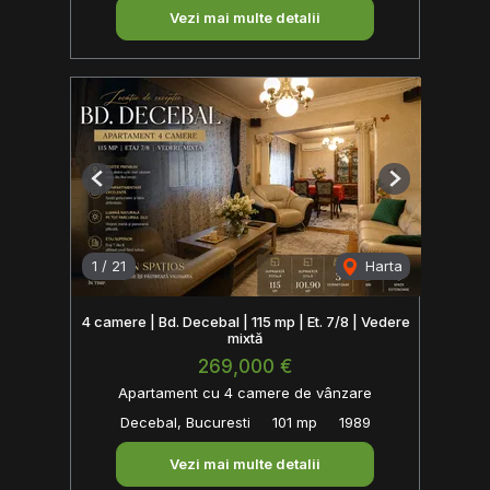
Vezi mai multe detalii
Previous
Next
1
/
21
Harta
4 camere | Bd. Decebal | 115 mp | Et. 7/8 | Vedere
mixtă
269,000 €
Apartament cu 4 camere de vânzare
Decebal, Bucuresti
101 mp
1989
Vezi mai multe detalii