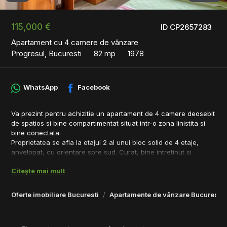
115,000 €
ID CP2657283
Apartament cu 4 camere de vânzare
Progresul, Bucuresti
82 mp
1978
WhatsApp
Facebook
Va prezint pentru achizitie un apartament de 4 camere deosebit
de spatios si bine compartimentat situat intr-o zona linistita si
bine conectata.
Proprietatea se afla la etajul 2 al unui bloc solid de 4 etaje,
anvelopat, cu orientare spre sud. Curat, bine intretinut si
pregatit pentru a facilita o mutare rapida.
Citește mai mult
Zona este una sigura, foarte linistita, fiind ferita de zgomotul
urban dar totusi oferindu-va mai multe oportunitati de a ajunge
rapid in multe zone importante ale orasului.
Oferte imobiliare Bucuresti
Apartamente de vânzare Bucuresti
Apartamentul este de mijloc astfel fiind foarte eficient din punct
de vedere energetic. In bloc sunt deja persoane care au montat
centrala termica oferind posibilitatea ca in viitor sa va puteti