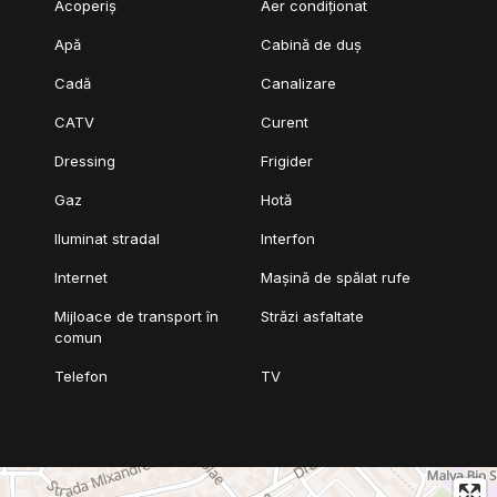
Acoperiș
Aer condiționat
Apă
Cabină de duș
Cadă
Canalizare
CATV
Curent
Dressing
Frigider
Gaz
Hotă
Iluminat stradal
Interfon
Internet
Mașină de spălat rufe
Mijloace de transport în
Străzi asfaltate
comun
Telefon
TV