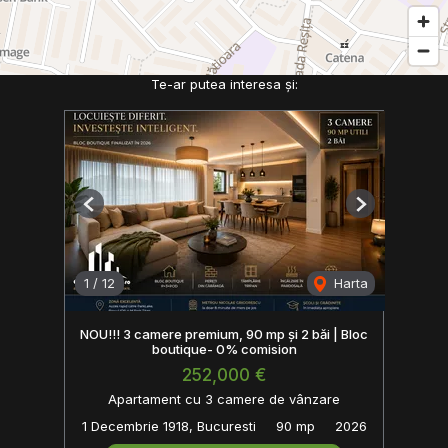
Te-ar putea interesa și:
Previous
Next
1
/
12
Harta
NOU!!! 3 camere premium, 90 mp și 2 băi | Bloc
boutique- 0% comision
252,000 €
Apartament cu 3 camere de vânzare
1 Decembrie 1918, Bucuresti
90 mp
2026