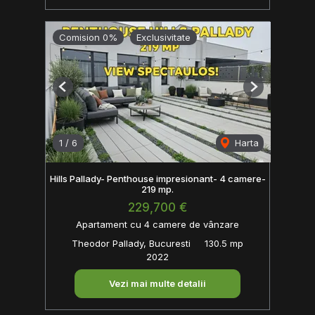
Comision 0%
Exclusivitate
Previous
Next
1
/
6
Harta
Hills Pallady- Penthouse impresionant- 4 camere-
219 mp.
229,700 €
Apartament cu 4 camere de vânzare
Theodor Pallady, Bucuresti
130.5 mp
2022
Vezi mai multe detalii