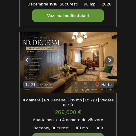
1 Decembrie 1918, Bucuresti
90 mp
2026
Vezi mai multe detalii
Previous
Next
1
/
21
Harta
4 camere | Bd. Decebal | 115 mp | Et. 7/8 | Vedere
mixtă
269,000 €
Apartament cu 4 camere de vânzare
Decebal, Bucuresti
101 mp
1989