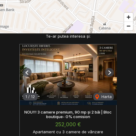
Te-ar putea interesa și:
Previous
Next
1
/
12
Harta
NOU!!! 3 camere premium, 90 mp și 2 băi | Bloc
boutique- 0% comision
252,000 €
Apartament cu 3 camere de vânzare