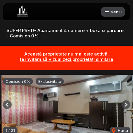
Meniu
SUPER PRET!- Apartament 4 camere + boxa si parcare
- Comision 0%
Această proprietate nu mai este activă,
te invităm să vizualizezi proprietăți similare
Comision 0%
Exclusivitate
Previous
Nex
1
/
21
Harta