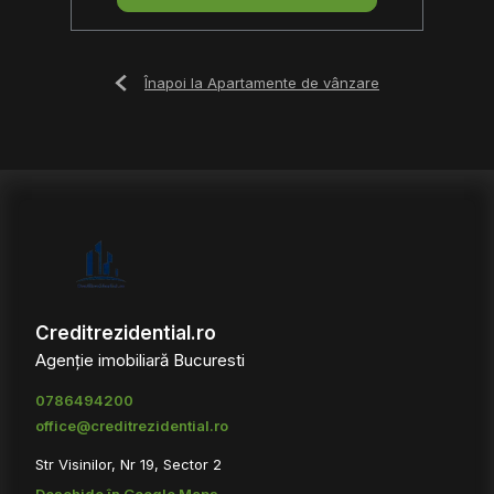
Înapoi la Apartamente de vânzare
Creditrezidential.ro
Agenție imobiliară Bucuresti
0786494200
office@creditrezidential.ro
Str Visinilor, Nr 19, Sector 2
Deschide în Google Maps