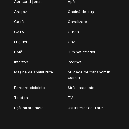
Aer condiționat
Apă
Aragaz
Cabină de duș
Cadă
Canalizare
CATV
Curent
Frigider
Gaz
Hotă
Iluminat stradal
Interfon
Internet
Mașină de spălat rufe
Mijloace de transport în
comun
Parcare biciclete
Străzi asfaltate
Telefon
TV
Ușă intrare metal
Uși interior celulare