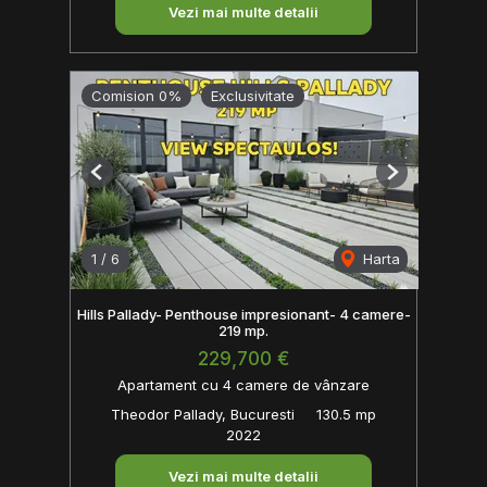
Vezi mai multe detalii
Comision 0%
Exclusivitate
Previous
Next
1
/
6
Harta
Hills Pallady- Penthouse impresionant- 4 camere-
219 mp.
229,700 €
Apartament cu 4 camere de vânzare
Theodor Pallady, Bucuresti
130.5 mp
2022
Vezi mai multe detalii