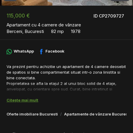
115,000 €
ID CP2709727
Apartament cu 4 camere de vânzare
Berceni, Bucuresti
82 mp
1978
WhatsApp
Facebook
Va prezint pentru achizitie un apartament de 4 camere deosebit
de spatios si bine compartimentat situat intr-o zona linistita si
bine conectata.
Proprietatea se afla la etajul 2 al unui bloc solid de 4 etaje,
anvelopat, cu orientare spre sud. Curat, bine intretinut si
pregatit pentru a facilita o mutare rapida.
Citește mai mult
Zona este una sigura, foarte linistita, fiind ferita de zgomotul
urban dar totusi oferindu-va mai multe oportunitati de a ajunge
rapid in multe zone importante ale orasului.
Oferte imobiliare Bucuresti
Apartamente de vânzare Bucuresti
Apartamentul este de mijloc astfel fiind foarte eficient din punct
de vedere energetic. In bloc sunt deja persoane care au montat
centrala termica oferind posibilitatea ca in viitor sa va puteti