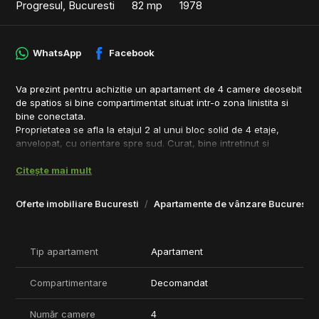
Progresul, Bucuresti
82 mp
1978
WhatsApp
Facebook
Va prezint pentru achizitie un apartament de 4 camere deosebit
de spatios si bine compartimentat situat intr-o zona linistita si
bine conectata.
Proprietatea se afla la etajul 2 al unui bloc solid de 4 etaje,
anvelopat, cu orientare spre sud. Curat, bine intretinut si
pregatit pentru a facilita o mutare rapida.
Citește mai mult
Zona este una sigura, foarte linistita, fiind ferita de zgomotul
urban dar totusi oferindu-va mai multe oportunitati de a ajunge
rapid in multe zone importante ale orasului.
Oferte imobiliare Bucuresti
Apartamente de vânzare Bucuresti
Apartamentul este de mijloc astfel fiind foarte eficient din punct
de vedere energetic. In bloc sunt deja persoane care au montat
centrala termica oferind posibilitatea ca in viitor sa va puteti
Tip apartament
Apartament
instala.
Proprietatea se vinde de la persoana fizică, iar situația juridică
este una clară și transparentă, actele necesare vânzării sunt
Compartimentare
Decomandat
pregătitie pentru a facilita o tranzactie rapidă si sigură.
Pentru orice alte informatii sau pentru a programa o vizionare
Număr camere
4