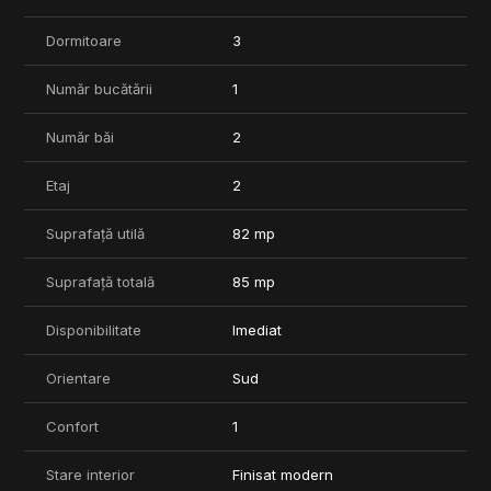
vă stau oricând la dispoziție
Dormitoare
3
Număr bucătării
1
Număr băi
2
Etaj
2
Suprafață utilă
82 mp
Suprafață totală
85 mp
Disponibilitate
Imediat
Orientare
Sud
Confort
1
Stare interior
Finisat modern