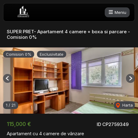
Meniu
SUPER PRET- Apartament 4 camere + boxa si parcare -
Comision 0%
Comision 0%
Exclusivitate
Previous
Nex
1
/
21
Harta
115,000 €
ID CP2759349
Apartament cu 4 camere de vânzare