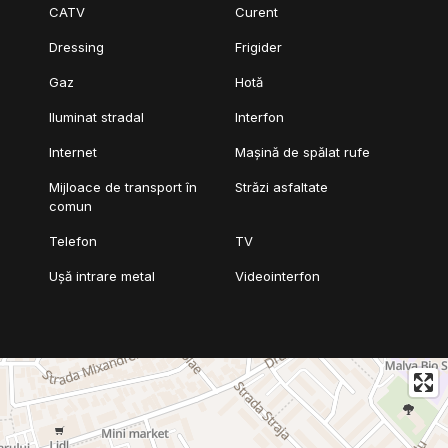
CATV
Curent
Dressing
Frigider
Gaz
Hotă
Iluminat stradal
Interfon
Internet
Mașină de spălat rufe
Mijloace de transport în
Străzi asfaltate
comun
Telefon
TV
Ușă intrare metal
Videointerfon