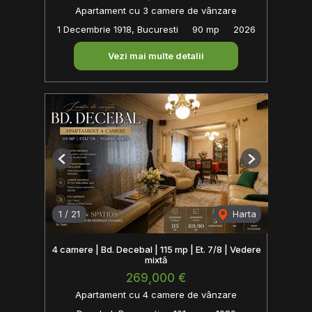
Apartament cu 3 camere de vânzare
1 Decembrie 1918, Bucuresti
90 mp
2026
Vezi mai multe detalii
Previous
Next
1
/
21
Harta
4 camere | Bd. Decebal | 115 mp | Et. 7/8 | Vedere
mixtă
269,000 €
Apartament cu 4 camere de vânzare