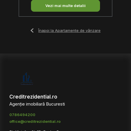
Vezi mai multe detalii
Înapoi la Apartamente de vânzare
Creditrezidential.ro
Agenție imobiliară Bucuresti
0786494200
office@creditrezidential.ro