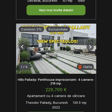
Decebal, Bucuresti
101 mp
1989
Vezi mai multe detalii
Comision 0%
Exclusivitate
Previous
Next
1
/
6
Harta
Hills Pallady- Penthouse impresionant- 4 camere-
219 mp.
229,700 €
Apartament cu 4 camere de vânzare
Theodor Pallady, Bucuresti
130.5 mp
2022