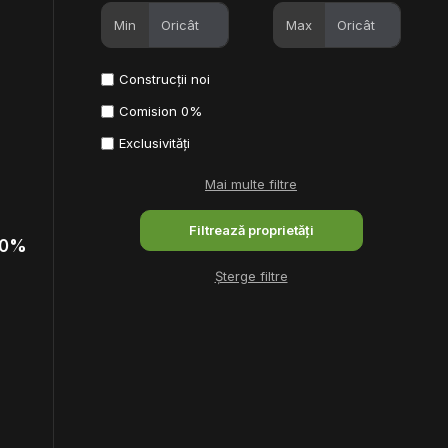
Min
Max
Construcții noi
Comision 0%
Exclusivități
Mai multe filtre
 0%
Șterge filtre