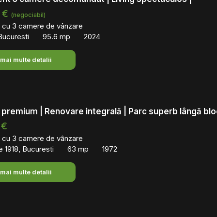
 €
(negociabil)
 cu 3 camere de vânzare
Bucuresti
95.6 mp
2024
 mai multe detalii
premium | Renovare integrală | Parc superb lângă blo
 €
 cu 3 camere de vânzare
 1918, Bucuresti
63 mp
1972
 mai multe detalii