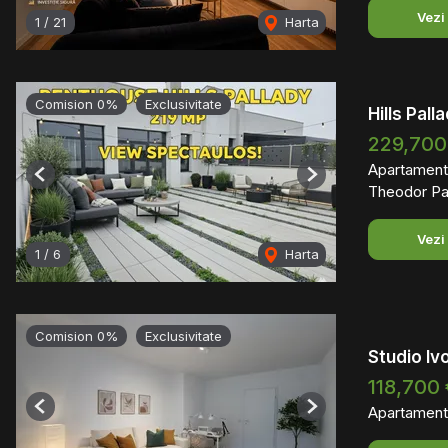
Vezi
1
/
21
Harta
Comision 0%
Exclusivitate
Hills Pal
229,700
Apartament
Previous
Next
Theodor Pal
Vezi
1
/
6
Harta
Comision 0%
Exclusivitate
Studio Iv
118,700 
Apartament
Previous
Next