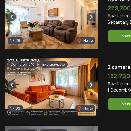
229,700
Apartament
Previous
Next
Sebastian, 
Vezi
1
/
28
Harta
Comision 0%
Exclusivitate
3 camere 
132,700
Apartament
Previous
Next
1 Decembrie
Vezi
1
/
33
Harta