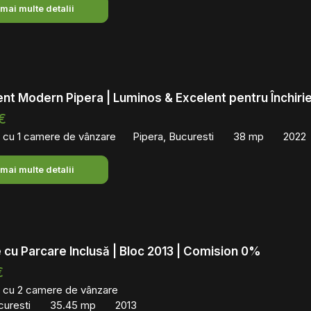
 mai multe detalii
t Modern Pipera | Luminos & Excelent pentru Închiri
€
 cu 1 camere de vânzare
Pipera, Bucuresti
38 mp
2022
 mai multe detalii
cu Parcare Inclusă | Bloc 2013 | Comision 0%
€
 cu 2 camere de vânzare
curesti
35.45 mp
2013