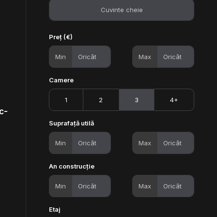
Preț (€)
Min
Max
Camere
1
2
3
4+
c-
Suprafață utilă
Min
Max
An construcție
Min
Max
Etaj