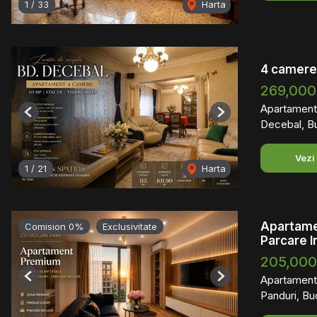
1
/
33
Harta
4 camere 
269,000
Apartament
Previous
Next
Decebal, B
Vezi
1
/
21
Harta
Apartame
Comision 0%
Exclusivitate
Parcare I
205,000
Apartament
Previous
Next
Panduri, Bu