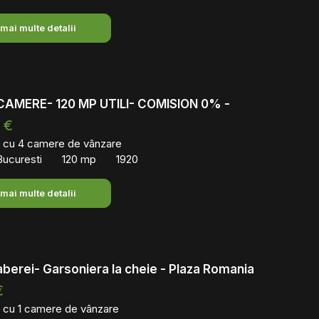
 mai multe detalii
4 CAMERE- 120 MP UTILI- COMISION 0% -
 €
 cu 4 camere de vânzare
 Bucuresti
120 mp
1920
 mai multe detalii
berei- Garsoniera la cheie - Plaza Romania
€
 cu 1 camere de vânzare