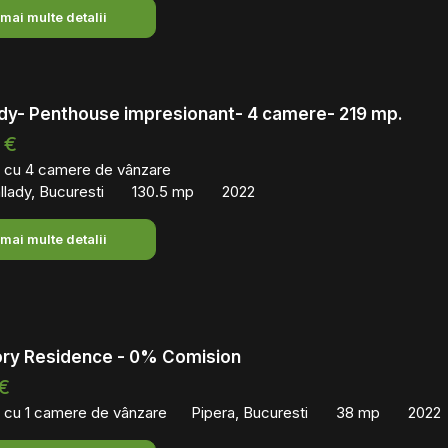
 mai multe detalii
lady- Penthouse impresionant- 4 camere- 219 mp.
 €
 cu 4 camere de vânzare
lady, Bucuresti
130.5 mp
2022
 mai multe detalii
ory Residence - ​0% Comision
€
 cu 1 camere de vânzare
Pipera, Bucuresti
38 mp
2022