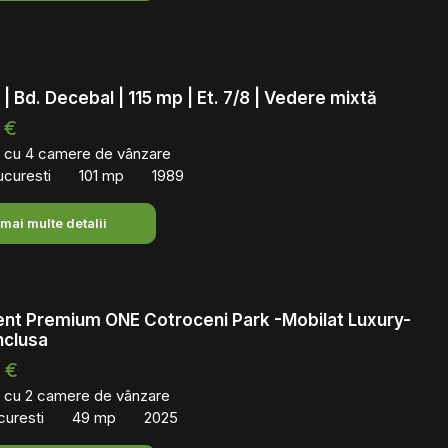
| Bd. Decebal | 115 mp | Et. 7/8 | Vedere mixtă
 €
 cu 4 camere de vânzare
ucuresti
101 mp
1989
 mai multe detalii
nt Premium ONE Cotroceni Park -Mobilat Luxury-
nclusa
 €
 cu 2 camere de vânzare
curesti
49 mp
2025