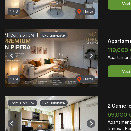
Vezi
1
/
8
Harta
Comision 0%
Exclusivitate
Apartamen
119,000 
Apartament
Previous
Next
Vezi
1
/
9
Harta
Comision 0%
Exclusivitate
2 Camere 
69,000 
Apartament
Previous
Next
Rahova, Bu