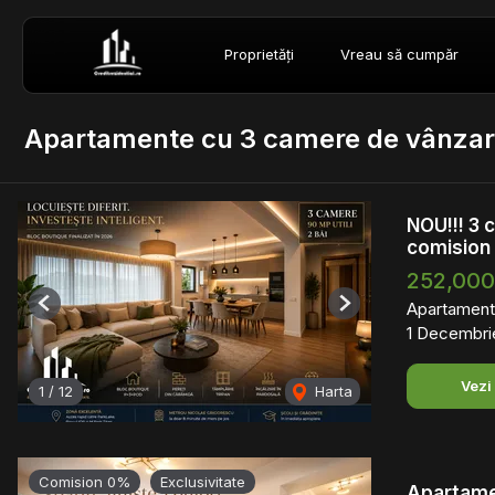
Proprietăți
Vreau să cumpăr
Apartamente cu 3 camere de vânzare
NOU!!! 3 
comision
252,000
Apartament
Previous
Next
1 Decembrie
Vezi
1
/
12
Harta
Comision 0%
Exclusivitate
Apartame