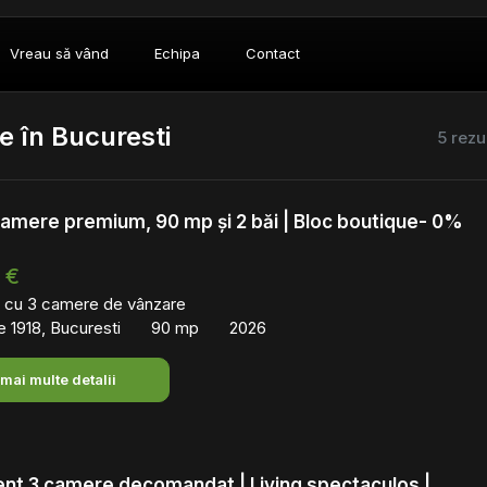
Vreau să vând
Echipa
Contact
 în Bucuresti
5 rezu
camere premium, 90 mp și 2 băi | Bloc boutique- 0%
 €
 cu 3 camere de vânzare
 1918, Bucuresti
90 mp
2026
 mai multe detalii
nt 3 camere decomandat | Living spectaculos |