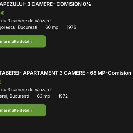
APEZULUI- 3 CAMERE- COMISION 0%
 €
 cu 3 camere de vânzare
gorescu, Bucuresti
60 mp
1976
 mai multe detalii
TABEREI- APARTAMENT 3 CAMERE - 68 MP-Comision
€
 cu 3 camere de vânzare
rei, Bucuresti
63 mp
1972
 mai multe detalii