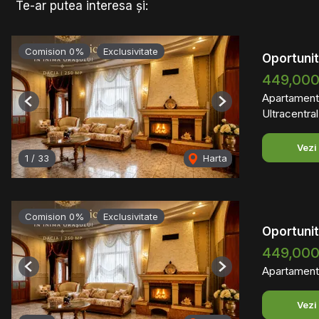
Te-ar putea interesa și:
Comision 0%
Exclusivitate
Oportunit
449,00
Apartament
Previous
Next
Ultracentral
Vezi
1
/
33
Harta
Comision 0%
Exclusivitate
Oportunit
449,00
Apartament
Previous
Next
Vezi