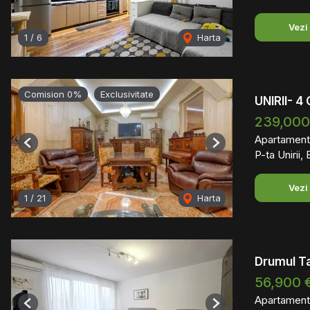
Vezi
1
/
6
Harta
Comision 0%
Exclusivitate
UNIRII- 
239,000
Apartament
Previous
Next
P-ta Unirii,
Vezi
1
/
21
Harta
Drumul Ta
56,900 
Apartament
Previous
Next