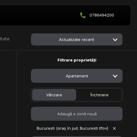
0786494200
ltate
Actualizate recent
Filtrare proprietăți
Apartament
Vânzare
Închiriere
Bucuresti (oraș în jud. Bucuresti Ilfov)