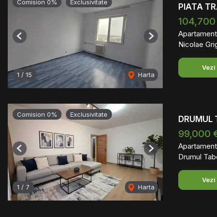
Comision 0%
Exclusivitate
PIATA TR
104,700
Apartament
Previous
Next
Nicolae Gri
Vezi
1
/
15
Harta
Comision 0%
Exclusivitate
DRUMUL 
99,000 
Apartament
Previous
Next
Drumul Tabe
Vezi
1
/
7
Harta