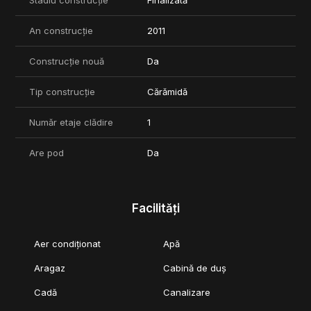
Stadiu construcție
Finalizată
An construcție
2011
Construcție nouă
Da
Tip construcție
Cărămidă
Număr etaje clădire
1
Are pod
Da
Facilități
Aer condiționat
Apă
Aragaz
Cabină de duș
Cadă
Canalizare