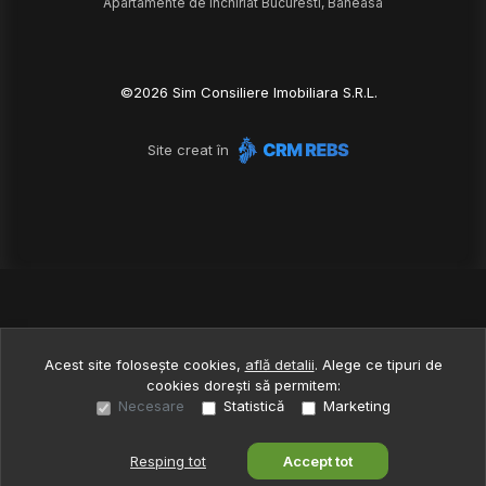
Apartamente de închiriat Bucuresti, Baneasa
©
2026
Sim Consiliere Imobiliara S.R.L.
Site creat în
Acest site folosește cookies,
află detalii
.
Alege ce tipuri de
cookies dorești să permitem:
Necesare
Statistică
Marketing
Resping tot
Accept tot