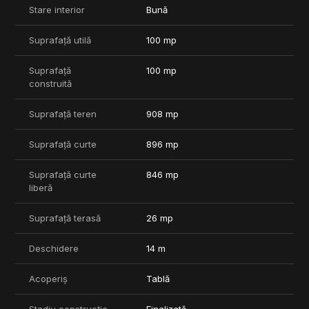
Se accepta credit (ipotecar/prima casa/leasing). Comision 0
Stare interior
Bună
pentru cumparator.
Suprafață utilă
100 mp
Suprafață
100 mp
construită
Suprafață teren
908 mp
Suprafață curte
896 mp
Suprafață curte
846 mp
liberă
Suprafață terasă
26 mp
Deschidere
14 m
Acoperiș
Tablă