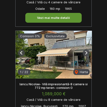
Casă / Vilă cu 4 camere de vânzare
Odaile
160 mp
1965
Vezi mai multe detalii
Comision 0%
Exclusivitate
Previous
Next
1
/
22
Harta
Iancu Nicolae- Vilă impresionantă-8 camere si
772 mp teren- comision 0
1,089,000 €
Casă / Vilă cu 8 camere de vânzare
Iancu Nicolae, Bucuresti
270 mp
2007