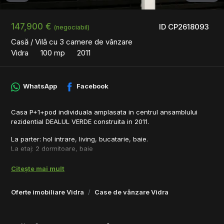
147,900 €
ID CP2618093
(negociabil)
Casă / Vilă cu 3 camere de vânzare
Vidra
100 mp
2011
WhatsApp
Facebook
Casa P+1+pod individuala amplasata in centrul ansamblului
rezidential DEALUL VERDE construita in 2011.
La parter: hol intrare, living, bucatarie, baie.
La etaj: 2 dormitoare, baie
Suprafata utila: 90 mp
Utilitati: gaze, energie electrica (trifazic), CANALIZARE, apa put
Citește mai mult
forat.
Drum asfaltat cu latime 10 m.
Oferte imobiliare Vidra
Case de vânzare Vidra
Cartierul beneficiaza de supraveghere video. Asociatia de
proprietari gestioneaza servicii de canalizare centralizata,
iluminat stradal, deszapezire si curatenie pe drumurile comune.