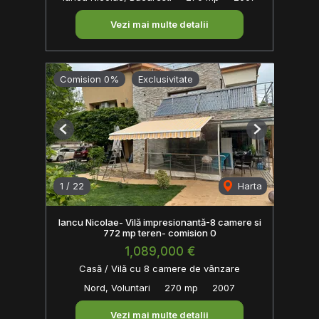
Vezi mai multe detalii
Comision 0%
Exclusivitate
Previous
Next
1
/
22
Harta
Iancu Nicolae- Vilă impresionantă-8 camere si
772 mp teren- comision 0
1,089,000 €
Casă / Vilă cu 8 camere de vânzare
Nord, Voluntari
270 mp
2007
Vezi mai multe detalii