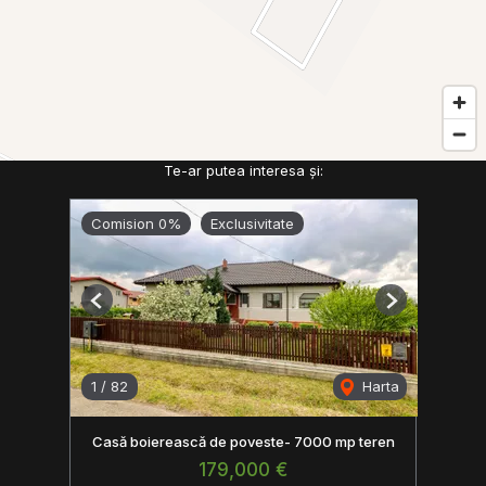
Te-ar putea interesa și:
Comision 0%
Exclusivitate
Previous
Next
1
/
82
Harta
Casă boierească de poveste- 7000 mp teren
179,000 €