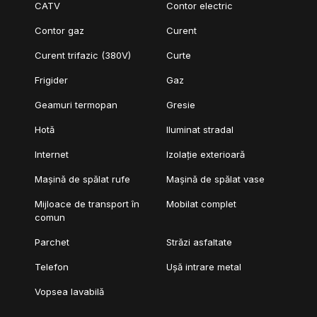
CATV
Contor electric
Contor gaz
Curent
Curent trifazic (380V)
Curte
Frigider
Gaz
Geamuri termopan
Gresie
Hotă
Iluminat stradal
Internet
Izolație exterioară
Mașină de spălat rufe
Mașină de spălat vase
Mijloace de transport în
Mobilat complet
comun
Parchet
Străzi asfaltate
Telefon
Ușă intrare metal
Vopsea lavabilă