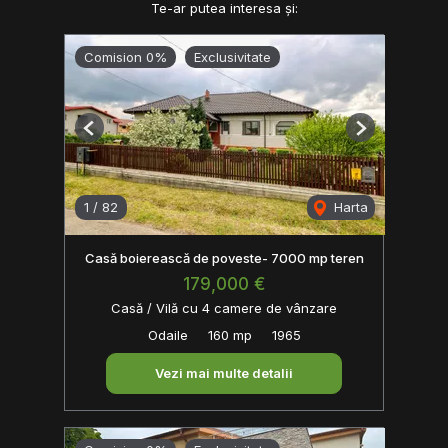
Te-ar putea interesa și:
Comision 0%
Exclusivitate
Previous
Next
1
/
82
Harta
Casă boierească de poveste- 7000 mp teren
179,000 €
Casă / Vilă cu 4 camere de vânzare
Odaile
160 mp
1965
Vezi mai multe detalii