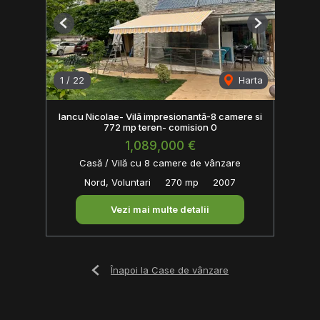
Previous
Next
1
/
22
Harta
Iancu Nicolae- Vilă impresionantă-8 camere si
772 mp teren- comision 0
1,089,000 €
Casă / Vilă cu 8 camere de vânzare
Nord, Voluntari
270 mp
2007
Vezi mai multe detalii
Înapoi la Case de vânzare