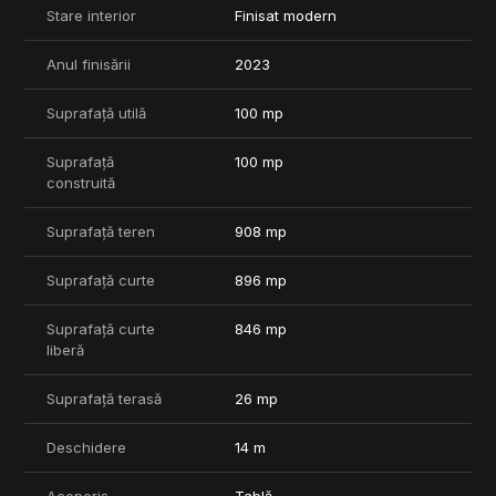
Stare interior
Finisat modern
Suprafata terenului este de 908 mp dintre care: 238 mp
intravilan, 658 mp extravilan (extindere curte) si 12 mp cota de
drum privata.
Anul finisării
2023
Se accepta credit (ipotecar/prima casa/leasing).
Suprafață utilă
100 mp
Se poate vinde complet echipată: mobilă, electrocasnice
(cuptor, plită, mașină de spălat vase și rufe, uscător, frigider),
Suprafață
100 mp
dar și magazie complet dotată cu scule și unelte pentru
construită
grădinărit (mașină de tuns iarba, motosapă, drujbă, suflantă de
frunze etc.) la prețul de 148.000 EUR.
Suprafață teren
908 mp
NU EXISTA COMISION PENTRU CUMPARATOR!
Suprafață curte
896 mp
Suprafață curte
846 mp
liberă
Suprafață terasă
26 mp
Deschidere
14 m