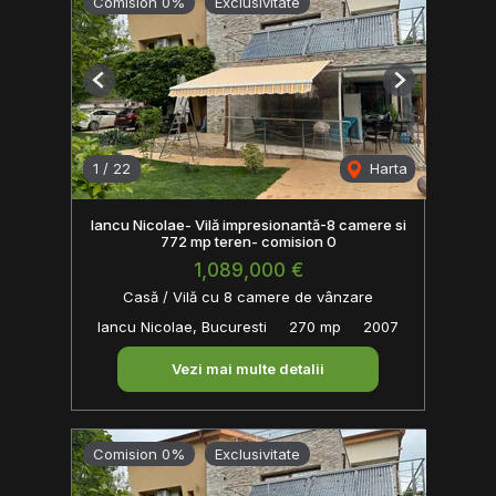
Comision 0%
Exclusivitate
Previous
Next
1
/
22
Harta
Iancu Nicolae- Vilă impresionantă-8 camere si
772 mp teren- comision 0
1,089,000 €
Casă / Vilă cu 8 camere de vânzare
Iancu Nicolae, Bucuresti
270 mp
2007
Vezi mai multe detalii
Comision 0%
Exclusivitate