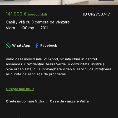
141,000 €
ID CP2750747
(negociabil)
Casă / Vilă cu 3 camere de vânzare
Vidra
100 mp
2011
WhatsApp
Facebook
Vand casă individuală, P+1+pod, situată chiar în centrul
ansamblului rezidențial Dealul Verde, o comunitate liniștită și
bine organizată, cu supraveghere video și servicii de întreținere
asigurate de asociația de proprietari.
In anul 2023 a fost refacuta fatada integral prin decopertare
pana la polistiren si reaplicare plasa, straturi de adeziv
Citește mai mult
necesare si tencuiala decorativa.
Oferte imobiliare Vidra
Case de vânzare Vidra
Compartimentare:
Parter: hol intrare, living luminos, bucătărie, baie