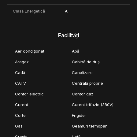
Clasă Energetică
A
Facilități
Aer condiționat
Apă
Aragaz
Cabină de duș
Cadă
Canalizare
CATV
Centrală proprie
Contor electric
Contor gaz
Curent
Curent trifazic (380V)
Curte
Frigider
Gaz
Geamuri termopan
Gresie
Hotă