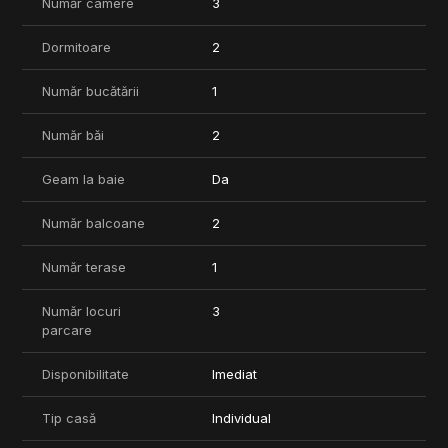
Număr camere
3
Etaj: 2 dormitoare spațioase, hol, baie
Pod accesibil cu scară retractabilă (spațiu pentru depozitare)
Dormitoare
2
2 balcoane și terasă laterală de 7,5 m x 3,5 m
Număr bucătării
1
Utilitati: gaze, energie electrica (trifazic), apa put forat,
CANALIZARE centralizata (avantaj major față de zona
Număr băi
2
înconjurătoare), TV si internet prin fibra optica.
Geam la baie
Da
Amprenta la sol 55 mp
Suprafata: 90 mp
Număr balcoane
2
Drum asfaltat cu latime 10 m.
An constructie: 2011
Număr terase
1
Casa este construita din caramida tip Porotherm, inclusiv in
zona podului. Pereti interiori construiti din caramida tip
Număr locuri
3
Porotherm (nu exista pereti din gips-carton). Termoizolatie
parcare
fatada exterioara cu polistiren expandat cu o grosime de 10 cm.
Ferestre din tamplarie PVC alb Rehau 7 camere de izolare.
Disponibilitate
Imediat
Magazie scule din metal.
Curte amenajata cu nocturna, gazon, piscina, livada 15 pomi
Tip casă
Individual
fructiferi, zona de gradina legume si alte plante decorative.