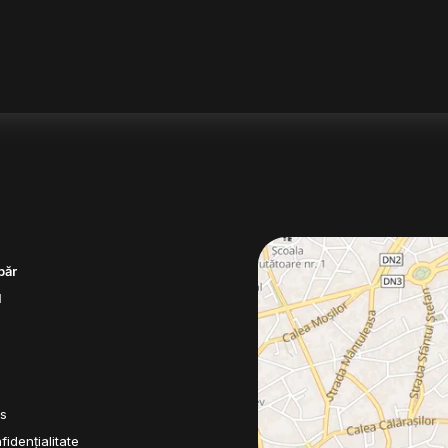
păr
d
es
fidențialitate