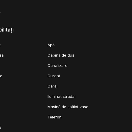
ilități
t
Apă
să
Cabină de duș
Canalizare
ie
Curent
Garaj
Iluminat stradal
Mașină de spălat vase
Telefon
ă