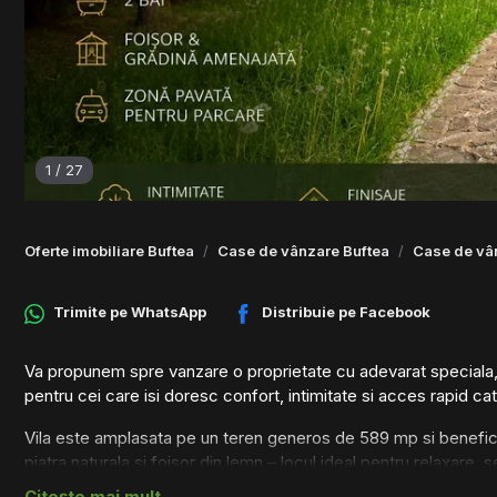
1
/
27
Oferte imobiliare Buftea
Case de vânzare Buftea
Case de vâ
Trimite pe
WhatsApp
Distribuie pe
Facebook
Va propunem spre vanzare o proprietate cu adevarat speciala, si
pentru cei care isi doresc confort, intimitate si acces rapid ca
Vila este amplasata pe un teren generos de 589 mp si benefici
piatra naturala si foisor din lemn – locul ideal pentru relaxare, se
Citește mai mult