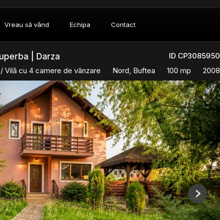
Vreau să vând
Echipa
Contact
ID CP3085950
superba | Darza
/ Vilă cu 4 camere de vânzare
Nord, Buftea
100 mp
2008
Next