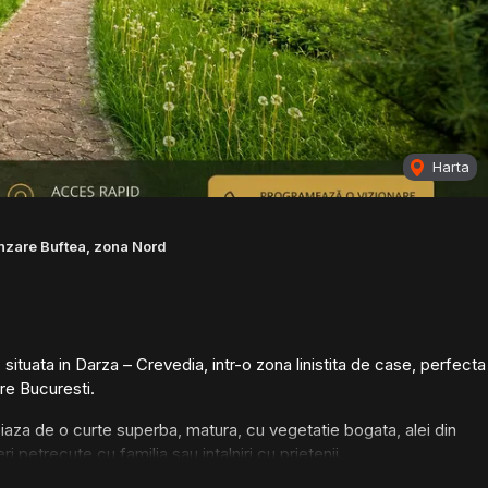
Harta
nzare Buftea, zona Nord
tuata in Darza – Crevedia, intr-o zona linistita de case, perfecta
tre Bucuresti.
aza de o curte superba, matura, cu vegetatie bogata, alei din
ri petrecute cu familia sau intalniri cu prietenii.