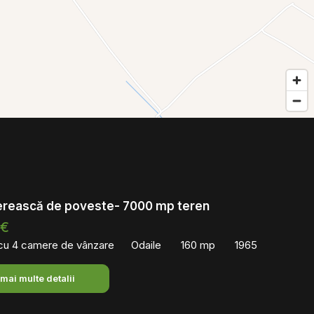
erească de poveste- 7000 mp teren
 €
 cu 4 camere de vânzare
Odaile
160 mp
1965
 mai multe detalii