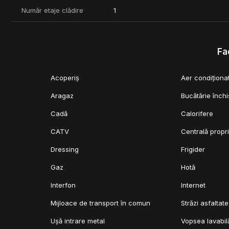
Număr etaje clădire
1
Fac
Acoperiș
Aer condiționa
Aragaz
Bucătărie închi
Cadă
Calorifere
CATV
Centrală propr
Dressing
Frigider
Gaz
Hotă
Interfon
Internet
Mijloace de transport în comun
Străzi asfaltate
Ușă intrare metal
Vopsea lavabil