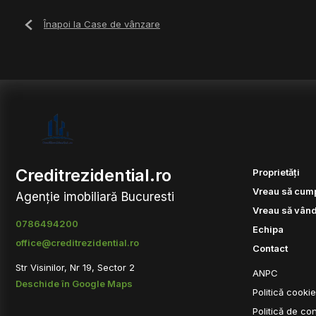
Înapoi la Case de vânzare
Creditrezidential.ro
Proprietăți
Vreau să cum
Agenție imobiliară Bucuresti
Vreau să vân
0786494200
Echipa
office@creditrezidential.ro
Contact
Str Visinilor, Nr 19, Sector 2
ANPC
Deschide în Google Maps
Politică cooki
Politică de con