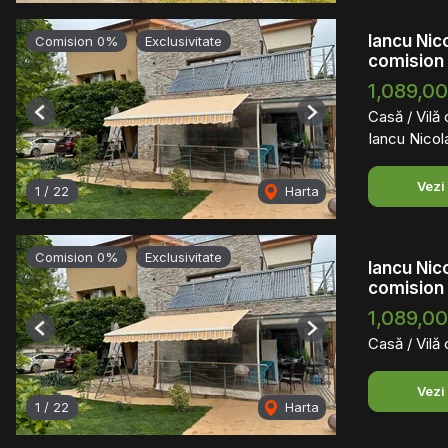
Iancu Nic
Comision 0%
Exclusivitate
comision
1,089,0
Casă / Vilă
Previous
Next
Iancu Nicol
Vezi
1
/
22
Harta
Comision 0%
Exclusivitate
Iancu Nic
comision
1,089,0
Previous
Next
Casă / Vilă
Vezi
1
/
22
Harta