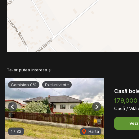
Te-ar putea interesa și:
Comision 0%
Exclusivitate
Casă boi
179,000
Casă / Vilă
Previous
Next
Vezi
1
/
82
Harta