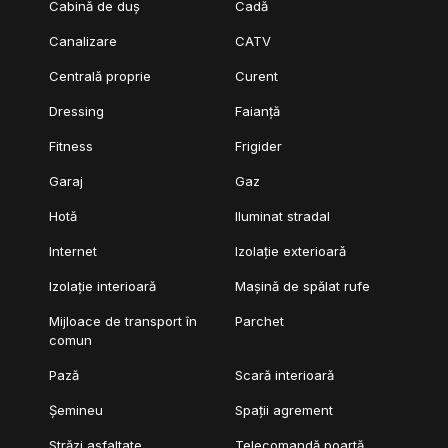
Cabină de duș
Cadă
Canalizare
CATV
Centrală proprie
Curent
Dressing
Faianță
Fitness
Frigider
Garaj
Gaz
Hotă
Iluminat stradal
Internet
Izolație exterioară
Izolație interioară
Mașină de spălat rufe
Mijloace de transport în
Parchet
comun
Pază
Scară interioară
Șemineu
Spații agrement
Străzi asfaltate
Telecomandă poartă