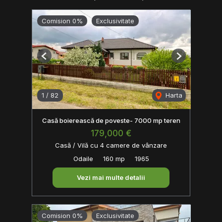
Comision 0%
Exclusivitate
Previous
Next
1
/
82
Harta
Casă boierească de poveste- 7000 mp teren
179,000 €
Casă / Vilă cu 4 camere de vânzare
Odaile
160 mp
1965
Vezi mai multe detalii
Comision 0%
Exclusivitate