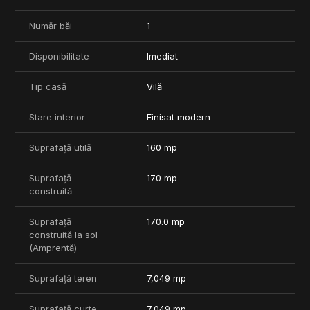
pregătitie pentru a facilita o tranzactie rapidă si sigură.
Pentru orice alte informatii sau pentru a programa o vizionare
Număr băi
1
vă stau oricând la dispoziție.
Comision 0%
Disponibilitate
Imediat
Tip casă
Vilă
Stare interior
Finisat modern
Suprafață utilă
160 mp
Suprafață
170 mp
construită
Suprafață
170.0 mp
construită la sol
(Amprentă)
Suprafață teren
7,049 mp
Suprafață curte
7,049 mp