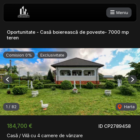
Meniu
Oportunitate - Casă boierească de poveste- 7000 mp
teren
Comision 0%
Exclusivitate
Previous
Nex
1
/
82
Harta
184,700 €
ID CP2789458
Casă / Vilă cu 4 camere de vânzare