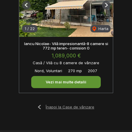
Previous
Next
1
/
22
Harta
Iancu Nicolae- Vilă impresionantă-8 camere si
772 mp teren- comision 0
1,089,000 €
Casă / Vilă cu 8 camere de vânzare
Nord, Voluntari
270 mp
2007
Vezi mai multe detalii
Înapoi la Case de vânzare