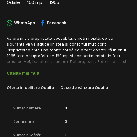
Odaile
160 mp
1965
WhatsApp
Facebook
Va prezint o proprietate deosebită, unică in piată, ce cu
sigurantă vă va aduce linistea si confortul mult dorit.
Proprietatea este una foarte solidă ce a fost construită in anul
1965, are o suprafata de 160 mp si compartimentata in felul
urmator: Hol, bucatarie, camara. Debara, baie, 3 dormitoare si
un living generos. La subsol se afla un beci de mari dimensiuni
Citește mai mult
care se prezinta intr-o stare foarte buna.
Casa se afla la al doilea proprietar si a fost extrem de bine
ingrijită. Lotul generos de peste 7000 mp beneficiaza de
Oferte imobiliare Odaile
Case de vânzare Odaile
vegetatie matura si diverisificata, seră, 3 anexe de depozitare,
atelier, garaj, spatii de recreere si o livada pe rod cu ciresi,
pruni, meri, caisi, etc.
Număr camere
4
Zona unde este amplasata proprietatea este una sigura si
linistita, chiar in centrul localitatii si la numai cateva minute de
padure.
Dormitoare
3
Proprietatea se vinde de la persoana fizică, iar situația juridică
este una clară și transparentă, actele necesare vânzării sunt
Număr bucătării
1