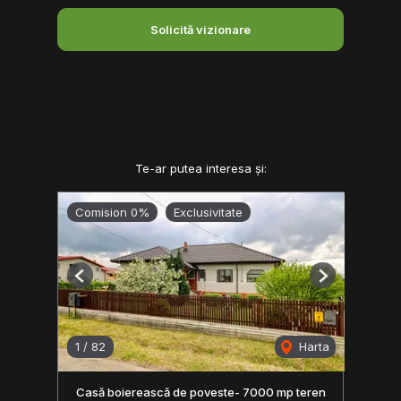
Solicită vizionare
Te-ar putea interesa și:
Comision 0%
Exclusivitate
Previous
Next
1
/
82
Harta
Casă boierească de poveste- 7000 mp teren