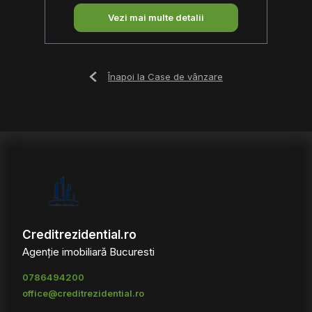
Vezi mai multe detalii
Înapoi la Case de vânzare
Creditrezidential.ro
Agenție imobiliară Bucuresti
0786494200
office@creditrezidential.ro