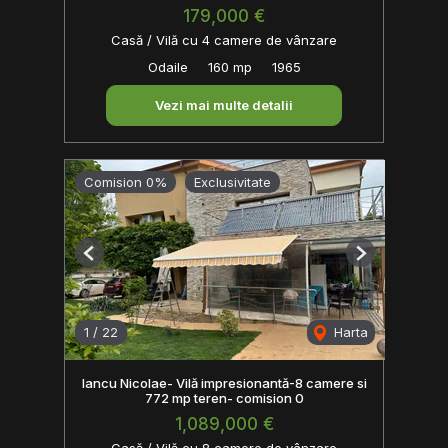
179,000 €
Casă / Vilă cu 4 camere de vânzare
Odaile
160 mp
1965
Vezi mai multe detalii
Comision 0%
Exclusivitate
Previous
Next
1
/
22
Harta
Iancu Nicolae- Vilă impresionantă-8 camere si
772 mp teren- comision 0
1,089,000 €
Casă / Vilă cu 8 camere de vânzare