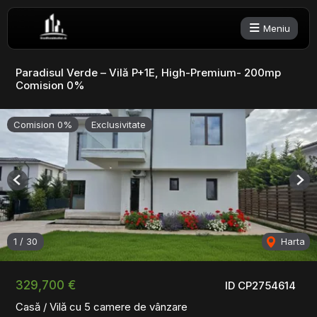
Meniu
Paradisul Verde – Vilă P+1E, High-Premium- 200mp
Comision 0%
Comision 0%
Exclusivitate
Previous
Nex
1
/
30
Harta
329,700 €
ID CP2754614
Casă / Vilă cu 5 camere de vânzare