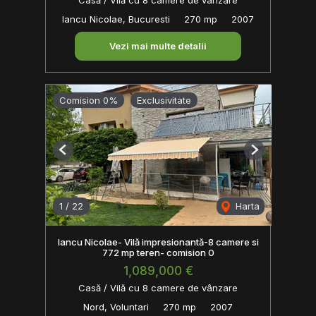
Iancu Nicolae, Bucuresti
270 mp
2007
Vezi mai multe detalii
Comision 0%
Exclusivitate
Previous
Next
1
/
22
Harta
Iancu Nicolae- Vilă impresionantă-8 camere si
772 mp teren- comision 0
1,089,000 €
Casă / Vilă cu 8 camere de vânzare
Nord, Voluntari
270 mp
2007